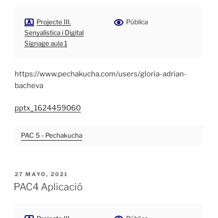
Projecte III.
Pública
Senyalística i Digital
Signage aula 1
https://www.pechakucha.com/users/gloria-adrian-
bacheva
pptx_1624459060
PAC 5 - Pechakucha
PUBLICADO
27 MAYO, 2021
EL
PAC4 Aplicació