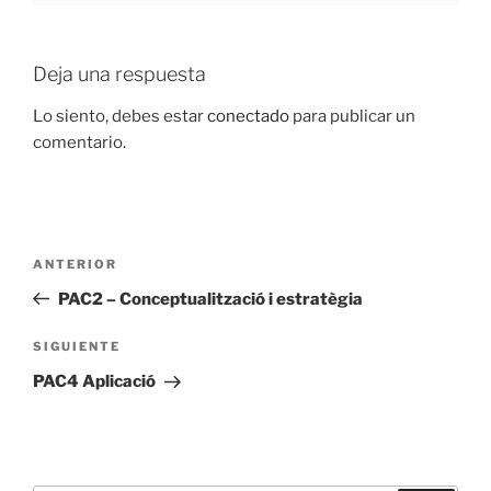
Deja una respuesta
Lo siento, debes estar
conectado
para publicar un
comentario.
Navegación
Entrada
ANTERIOR
de
anterior:
PAC2 – Conceptualització i estratègia
entradas
Siguiente
SIGUIENTE
entrada
PAC4 Aplicació