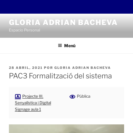
Saltar
GLORIA ADRIAN BACHEVA
al
Espacio Personal
contenido
Menú
PUBLICADO
28 ABRIL, 2021
POR
GLORIA ADRIAN BACHEVA
EL
PAC3 Formalització del sistema
Projecte III.
Pública
Senyalística i Digital
Signage aula 1
Reproductor