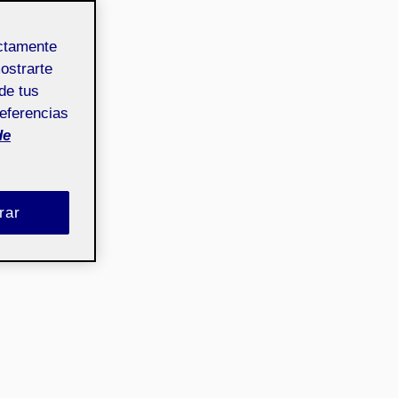
ectamente
mostrarte
de tus
referencias
de
rar