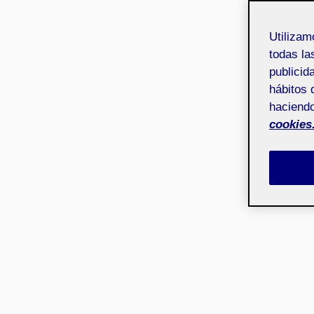
Utiliza
todas la
publicid
hábitos 
haciendo
cookies