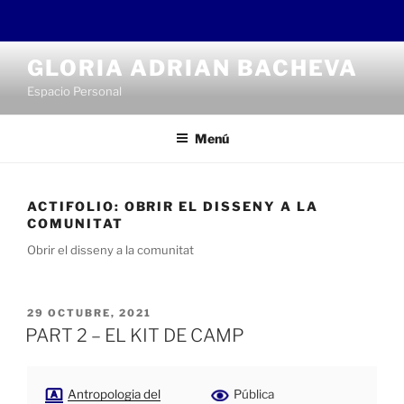
Saltar
GLORIA ADRIAN BACHEVA
al
Espacio Personal
contenido
Menú
ACTIFOLIO:
OBRIR EL DISSENY A LA
COMUNITAT
Obrir el disseny a la comunitat
PUBLICADO
29 OCTUBRE, 2021
EL
PART 2 – EL KIT DE CAMP
Antropologia del
Pública